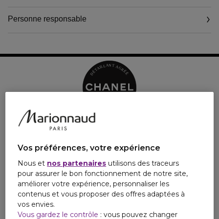
peau et l'enveloppe d'un sillage de fraîcheur et de douceur.
Rapidement assimilée, elle facilite l'application des soins de la
Personne responsable
suite du rituel SUBLIMAGE.
Élaboré en collaboration avec une grande maison de verrerie
française au savoir-faire unique, le flacon abrite une recharge en
verre étiré. L'écrin breveté**, aux lignes épurées, a été pensé
comme un objet précieux et intemporel.
* Définis par la Recherche de CHANEL, pour une action globale
sur : hydratation, confort, rides, structure, uniformité, force, éclat.
** Demande de brevet internationale.
Vos préférences, votre expérience
Nous et
nos partenaires
utilisons des traceurs
pour assurer le bon fonctionnement de notre site,
améliorer votre expérience, personnaliser les
contenus et vous proposer des offres adaptées à
vos envies.
Vous gardez le contrôle
: vous pouvez changer