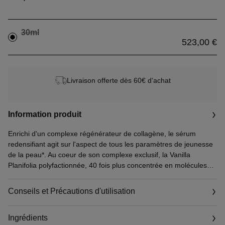
30ml
523,00 €
Livraison offerte dès 60€ d’achat
Information produit
Enrichi d'un complexe régénérateur de collagène, le sérum
redensifiant agit sur l'aspect de tous les paramètres de jeunesse
de la peau*. Au coeur de son complexe exclusif, la Vanilla
Planifolia polyfactionnée, 40 fois plus concentrée en molécules
actives que la matière végétale, et 2 actifs puissants,
sélectionnés pour leur efficacité complémentaire sur la
Conseils et Précautions d'utilisation
régénération du collagène. Pour une peau densifiée, lissée,
éclatante de beauté.
Ingrédients
La texture veloutée de SUBLIMAGE Le Sérum fusionne avec la