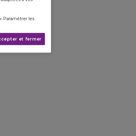
de
légendaire.
« Paramétrer les
ccepter et fermer
CAVIAR
ermit et
nt un lift