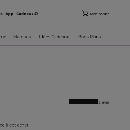
ts
App
Cadeaux 🎁
Mon panier
me
Marques
Idées Cadeaux
Bons Plans
3 avis
ce à cet achat