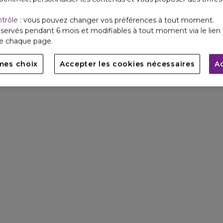
récompenser des années 
recherche.
ntrôle
: vous pouvez changer vos préférences à tout moment.
servés pendant 6 mois et modifiables à tout moment via le lien 
de chaque page.
mes choix
Accepter les cookies nécessaires
A
LA FORCE DU 
Ce soin de luxe raff
nourrit la peau, offra
phénoménal.