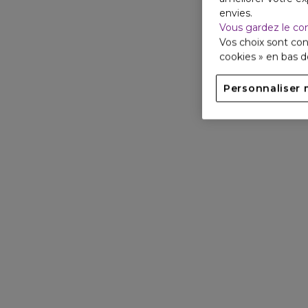
envies.
Vous gardez le co
Vos choix sont con
cookies » en bas 
Personnaliser 