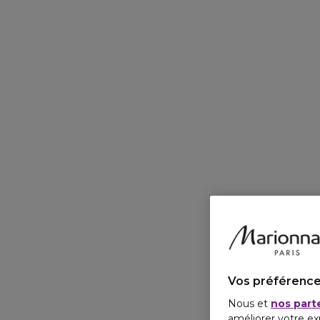
Vos préférence
Nous et
nos part
améliorer votre ex