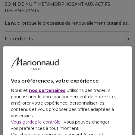
SOIN DE NUIT MÉTAMORPHOSANT AUX ACTIFS
RÉGÉNÉRANTS
La nuit, lorsque le processus de renouvellement cutané est
le plus intense, les actifs de ce soin anti-âge global aident à
régénérer visiblement, diminuer l'apparence de tous les
Ingrédients
types de rides (âge, déshydratation, expression), redensifier
et raffermir la peau.
98% d'ingrédients d'origine naturelle
Made in France
Vos préférences, votre expérience
Nous et
nos partenaires
utilisons des traceurs
pour assurer le bon fonctionnement de notre site,
améliorer votre expérience, personnaliser les
contenus et vous proposer des offres adaptées à
vos envies.
Vous gardez le contrôle
: vous pouvez changer
vos préférences à tout moment.
Vos choix sont conservés pendant 6 mois et