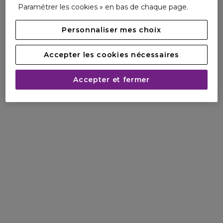
Paramétrer les cookies » en bas de chaque page.
Immédiatement, le parfum apaisant de la formule calme et
détend les sens, tandis que sa texture intensément
Personnaliser mes choix
émolliente aide la peau à compenser la déshydratation
nocturne. Tous les matins, la peau paraît plus fraîche, plus
Accepter les cookies nécessaires
lumineuse. A plus long terme, la peau paraît plus jeune, plus
liftée, plus ferme et redessinée.
Accepter et fermer
- CONSEILS D'UTILISATION : Appliquer chaque soir après
votre sérum réparateur.
La peau dispose du temps essentiel qui lui est nécessaire
pour réparer les dommages visibles accumulés pendant la
journée. Comme elle permet à la peau de stimuler la
production naturelle des protéines de support, le lift est
aussi intensifié la nuit.