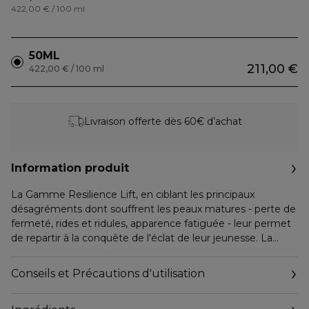
422,00 € / 100 ml
50ML
211,00 €
422,00 € / 100 ml
Livraison offerte dès 60€ d’achat
Information produit
La Gamme Resilience Lift, en ciblant les principaux
désagréments dont souffrent les peaux matures - perte de
fermeté, rides et ridules, apparence fatiguée - leur permet
de repartir à la conquête de l'éclat de leur jeunesse. La
peau est repulpée, les contours du visage paraissent
redessinés et sculptés.
Conseils et Précautions d'utilisation
La nuit, votre peau récupère des effets visibles des