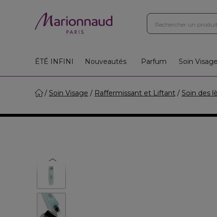
Boutiques
Instituts
App
Cadeaux 🎁
ÉTÉ INFINI
Nouveautés
Parfum
Soin Visag
Soin Visage
Raffermissant et Liftant
Soin des l