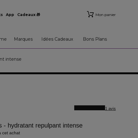
ts
App
Cadeaux 🎁
Mon panier
me
Marques
Idées Cadeaux
Bons Plans
nt intense
1 avis
 - hydratant repulpant intense
à cet achat