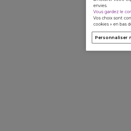
envies.
Vous gardez le co
Vos choix sont con
cookies » en bas 
Personnaliser 