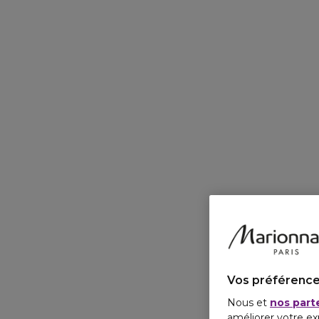
Vos préférence
Nous et
nos part
améliorer votre ex