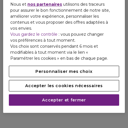
mat immédiat, tandis que son côté teinté estompe
Nous et
nos partenaires
utilisons des traceurs
instantanément les imperfections. Cette protection solaire
pour assurer le bon fonctionnement de notre site,
Lancaster se présente dans un format nomade facile à
améliorer votre expérience, personnaliser les
transporter, vous permettant de l'emporter partout avec
contenus et vous proposer des offres adaptées à
vous pour des retouches faciles.
vos envies.
Vous gardez le contrôle
: vous pouvez changer
La peau paraît unifiée et plus jeune, avec un éclat naturel
vos préférences à tout moment.
immédiat, tout au long de l’année.
Vos choix sont conservés pendant 6 mois et
modifiables à tout moment via le lien «
Résultats des tests auprès des utilisatrices :
Paramétrer les cookies » en bas de chaque page.
99 %** affirment que le soin solaire Lancaster est une
protection solaire idéale à emporter partout avec soi.
Personnaliser mes choix
97 %** affirment que la formule apporte une protection
ciblée contre les UV sur les zones sensibles et très
Accepter les cookies nécessaires
exposées (nez, joues, oreilles, contours des yeux et des
lèvres).
82 %** reconnaissent que les signes de photo-vieillissement
Accepter et fermer
sont atténués.
* Aucun écran solaire ne protège complètement des rayons
du soleil.
** Test consommateur réalisé sur 80 femmes après