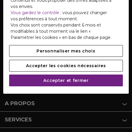
contenus et vous proposer des offres adaptées à
vos envies.
Vous gardez le contrôle
: vous pouvez changer
vos préférences à tout moment.
Vos choix sont conservés pendant 6 mois et
modifiables à tout moment via le lien «
SERVICE CLIENTS
Paramétrer les cookies » en bas de chaque page.
Notre Service Clients est disponible du lundi au
Personnaliser mes choix
samedi de 08h à 20h.
Accepter les cookies nécessaires
CONTACTEZ-NOUS
Accepter et fermer
Retrouvez
notre service pour les personnes sourdes
et malentendantes
du lundi au vendredi de 9h à 18h.
A PROPOS
SERVICES