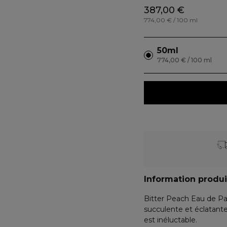
387,00 €
774,00 € / 100 ml
50ml
774,00 € / 100 ml
Information produi
Bitter Peach Eau de Pa
succulente et éclatante,
est inéluctable.