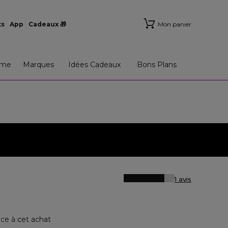
ts
App
Cadeaux 🎁
Mon panier
me
Marques
Idées Cadeaux
Bons Plans
1 avis
âce à cet achat