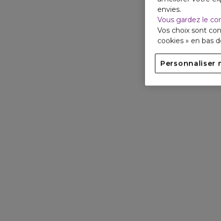
envies.
Vous gardez le co
Vos choix sont con
cookies » en bas 
Personnaliser 