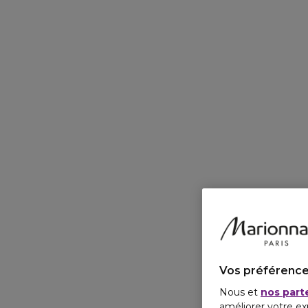
Vos préférence
Nous et
nos part
améliorer votre ex