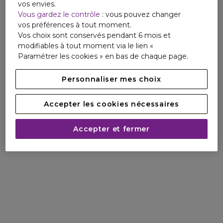
vos envies.
Vous gardez le contrôle
: vous pouvez changer
vos préférences à tout moment.
Vos choix sont conservés pendant 6 mois et
modifiables à tout moment via le lien «
Ombré Leather est un parfum
Paramétrer les cookies » en bas de chaque page.
profondément texturé qui vous
Personnaliser mes choix
imprime une sensualité tactile.
Accepter les cookies nécessaires
Il permet de se sentir différent, beau
et désiré. Découvrez les
Accepter et fermer
deux intensités Ombré Leather
Parfum et Eau de Parfum.