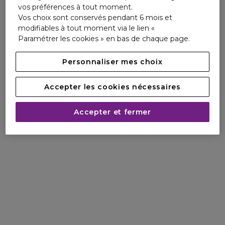
vos préférences à tout moment.
Tom Ford captive instantanément,
Vos choix sont conservés pendant 6 mois et
et vous invite à l’expérimenter
modifiables à tout moment via le lien «
Paramétrer les cookies » en bas de chaque page.
d’une façon totalement innovante
dans la collection Signature.
Personnaliser mes choix
Créée exclusivement pour Tom
Accepter les cookies nécessaires
Ford, l'orchidée noire est née de sa
quête de “ la fleur parfaite -
Accepter et fermer
luxueuse, élégante, pure et
sophistiquée. ”