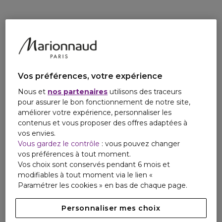
lèvre iconique de Yves Saint Laurent Beauté se réinvente.
Le nouveau rouge à lèvres à la couleur intense et au fini
satiné s'enrichie de pigments purs qui fusionnent avec les
lèvres pour un effet seconde peau. Grâce à sa texture
crémeuse, légère & confortable, Rouge Pur Couture
s'applique sans effort pour habiller les lèvres d'une couleur
éclatante dans un fini satiné couture, en un passage. Ces
Vos préférences, votre expérience
ingrédients hydratent et protègent les lèvres. Les lèvres
sont plus douces et plus lisses à chaque application.
Nous et
nos partenaires
utilisons des traceurs
pour assurer le bon fonctionnement de notre site,
améliorer votre expérience, personnaliser les
contenus et vous proposer des offres adaptées à
vos envies.
Vous gardez le contrôle
: vous pouvez changer
vos préférences à tout moment.
Vos choix sont conservés pendant 6 mois et
modifiables à tout moment via le lien «
Paramétrer les cookies » en bas de chaque page.
Personnaliser mes choix