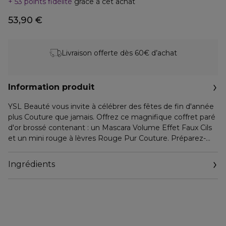
53 points fidélité
grâce à cet achat
53,90 €
Livraison offerte dès 60€ d’achat
Information produit
YSL Beauté vous invite à célébrer des fêtes de fin d'année
plus Couture que jamais. Offrez ce magnifique coffret paré
d'or brossé contenant : un Mascara Volume Effet Faux Cils
et un mini rouge à lèvres Rouge Pur Couture. Préparez-
vous à briller pour la nuit la plus attendue de l'année. Depuis
plus de 15 ans, Mascara Volume Effet Faux Cils reste plus
Ingrédients
que jamais la référence des mascaras volume. Souvent
copié, jamais égalé, il est reconnu pour son volume intense,
toujours impeccable jour après jour, allié à une formule soin
pour nourrir les cils. Pour réveiller votre regard, pensez à
appliquer Touche Éclat le Stylo sur le coin de l'oeil et
l'arcade sourcilière. ROUGE PUR COUTURE, le rouge à