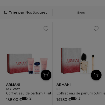
Trier par
Nos Suggestions
Filtres
ARMANI
ARMANI
MY WAY
SÌ
Coffret eau de parfum + lait parfumé hydratant + gel douch
Coffret eau de parfum 50ml 
5
5
2
3
138,00 €
141,50 €