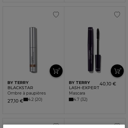
BY TERRY
BY TERRY
40,10 €
BLACKSTAR
LASH-EXPERT
Ombre à paupières
Mascara
4.2
4.7
20
32
27,10 €