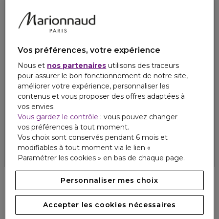
Vos préférences, votre expérience
Nous et
nos partenaires
utilisons des traceurs
pour assurer le bon fonctionnement de notre site,
améliorer votre expérience, personnaliser les
contenus et vous proposer des offres adaptées à
vos envies.
BY TERRY
BY TERRY
Vous gardez le contrôle
: vous pouvez changer
BROWGEL BLACKSTAR
BROWLINER BLACKSTAR
vos préférences à tout moment.
Gel à sourcils
Crayon à sourcils
Vos choix sont conservés pendant 6 mois et
1
1
2 teintes
41,30 €
41,30 €
modifiables à tout moment via le lien «
Paramétrer les cookies » en bas de chaque page.
Personnaliser mes choix
Accepter les cookies nécessaires