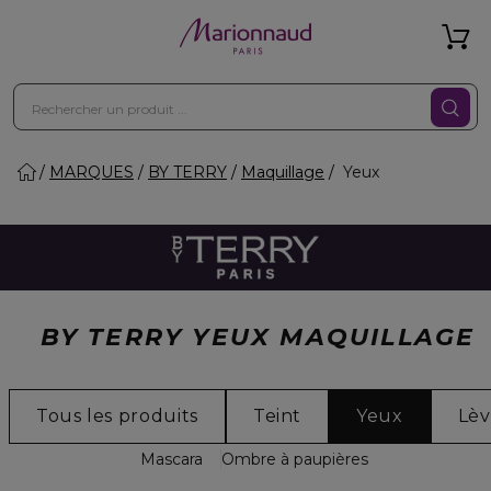
MARQUES
BY TERRY
Maquillage
Yeux
BY TERRY YEUX MAQUILLAGE
Tous les produits
Teint
Yeux
Lèv
Mascara
Ombre à paupières