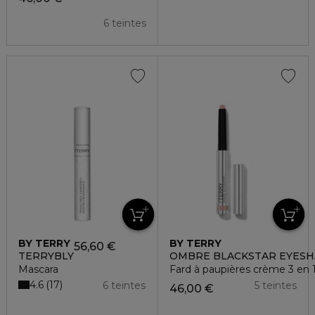
6 teintes
BY TERRY
BY TERRY
56,60 €
TERRYBLY
OMBRE BLACKSTAR EYES
Mascara
Fard à paupières crème 3 en 1 
4.6
17
6 teintes
5 teintes
46,00 €