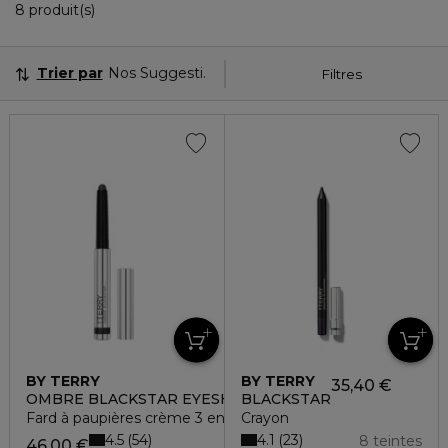
8 Produits Affichés
8 produit(s)
Trier par
Nos Suggestions
Filtres
BY TERRY
BY TERRY
35,40 €
OMBRE BLACKSTAR EYESHADOW
BLACKSTAR
Fard à paupières crème 3 en 1 - fini irisé
Crayon
4.5
4.1
54
23
8 teintes
46,00 €