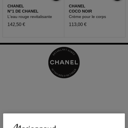
CHANEL
CHANEL
N°1 DE CHANEL
COCO NOIR
L'eau rouge revitalisante
Crème pour le corps
142,50 €
113,00 €