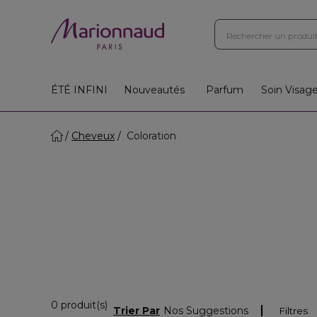
ÉTÉ INFINI
Nouveautés
Parfum
Soin Visag
Cheveux
Coloration
0 Produits Affichés
0 produit(s)
Trier Par
Nos Suggestions
Filtres