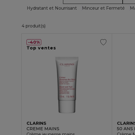
Hydratant et Nourrisant
Minceur et Fermeté
M
4 Produits Affichés
4 produit(s)
40%
Top ventes
CLARINS
CLARIN
CREME MAINS
50 ANS
Crème jeunesse mains
Crème M