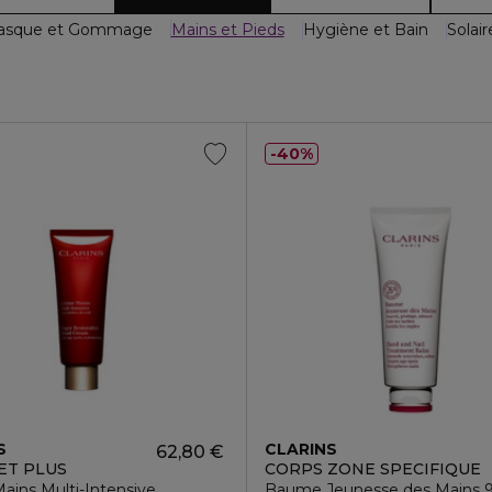
asque et Gommage
Mains et Pieds
Hygiène et Bain
Solair
40%
S
CLARINS
62,80 €
 ET PLUS
CORPS ZONE SPECIFIQUE
ains Multi-Intensive
Baume Jeunesse des Mains 96%