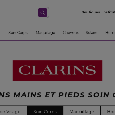
Boutiques
Institu
e
Soin Corps
Maquillage
Cheveux
Solaire
Hom
NS MAINS ET PIEDS SOIN
oin Visage
Soin Corps
Maquillage
Ho