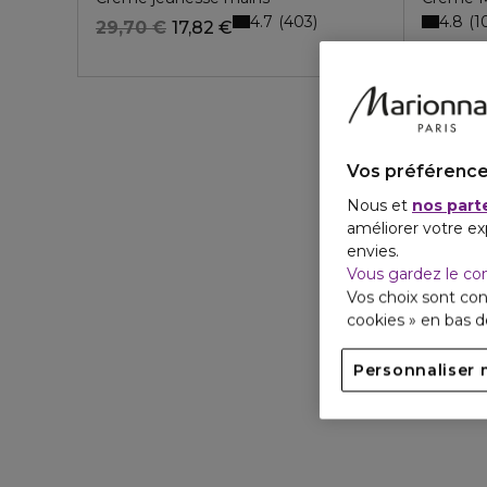
4.7
4.8
403
1
29,70 €
17,82 €
Vos préférence
Nous et
nos part
améliorer votre ex
envies.
Vous gardez le co
Vos choix sont con
cookies » en bas 
Personnaliser 