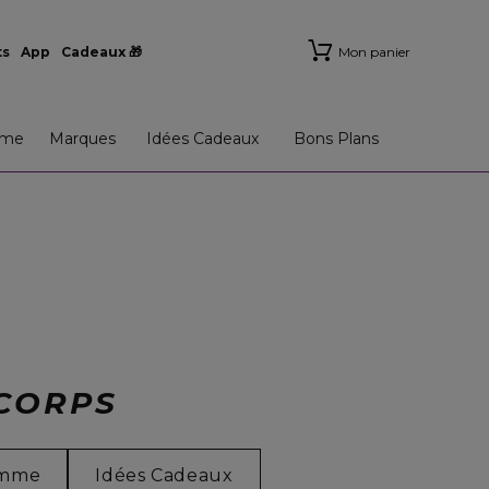
ts
App
Cadeaux 🎁
Mon panier
me
Marques
Idées Cadeaux
Bons Plans
 CORPS
mme
Idées Cadeaux