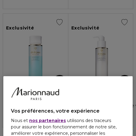
Exclusivité
Exclusivité
CLÉ DE PEAU BEAUTÉ
CLÉ DE PEAU BEAUTÉ
LES NETTOYANTS
LES NETTOYANTS
Démaquillant yeux et lèvres
Eau micellaire démaquillante 
Vos préférences, votre expérience
3
1
64,30 €
92,00 €
Nous et
nos partenaires
utilisons des traceurs
pour assurer le bon fonctionnement de notre site,
améliorer votre expérience, personnaliser les