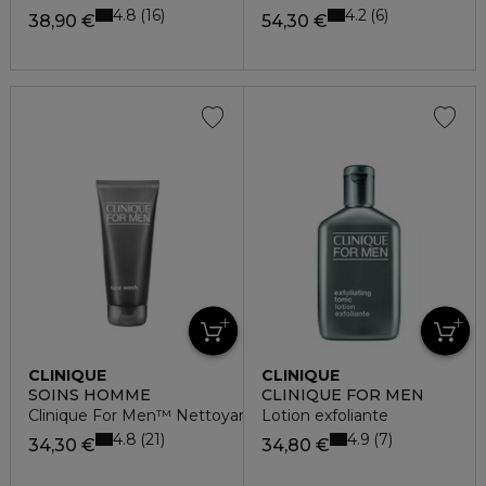
4.8
4.2
16
6
38,90 €
54,30 €
CLINIQUE
CLINIQUE
SOINS HOMME
CLINIQUE FOR MEN
Clinique For Men™ Nettoyant Visage
Lotion exfoliante
4.8
4.9
21
7
34,30 €
34,80 €