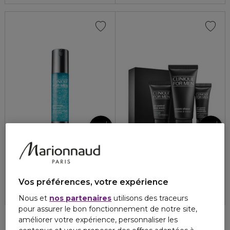
CLINIQUE
CLINIQUE
CLINIQUE FOR MEN
CLINIQUE FOR MEN
Gel-concentré Hydratant Maximum
Kit hydratant matifiant
4.7
3.4
12
5
60,20 €
37,80 €
Vos préférences, votre expérience
Nous et
nos partenaires
utilisons des traceurs
pour assurer le bon fonctionnement de notre site,
améliorer votre expérience, personnaliser les