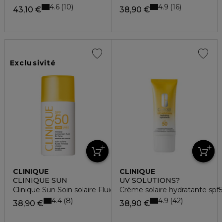
4.6
4.9
10
16
43,10 €
38,90 €
Exclusivité
CLINIQUE
CLINIQUE
CLINIQUE SUN
UV SOLUTIONS?
Clinique Sun Soin solaire Fluide Minéral Visage SPF 50 30ml
Crème solaire hydratante spf
4.4
4.9
8
42
38,90 €
38,90 €