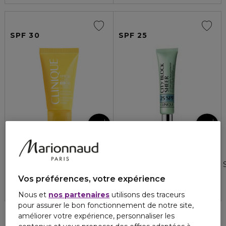
SPF 30
SPF 25
CLINIQUE
CLINIQUE
CLINIQUE SUN
CITY BLOCK SHEER
Clinique Sun Crème Solaire Anti-rides Visage SPF 30 50ml
Ecran ville quotidien invisible
4.8
5
5
1
38,90 €
39,50 €
Vos préférences, votre expérience
Nous et
nos partenaires
utilisons des traceurs
pour assurer le bon fonctionnement de notre site,
améliorer votre expérience, personnaliser les