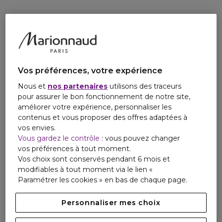
Concentrée en nutriments et en extraits végétaux
hydratants, sa formule ultra-légère nourrit intensément les
longueurs pour une chevelure souple, brillante et pleine
d'élasticité. Ce soin sans rinçage offre à la fois une action
conditionnante en profondeur et une protection contre la
chaleur. Grâce à son complexe exclusif Baolyzed Amino
Complex?, associé au chou marin bleu, au varech et aux
Vos préférences, votre expérience
algues rouges, il renforce la fibre capillaire et limite la casse.
Ses propriétés illuminatrices apportent éclat et luminosité
Nous et
nos partenaires
utilisons des traceurs
visibles.
pour assurer le bon fonctionnement de notre site,
améliorer votre expérience, personnaliser les
Dream Coat Supernatural Spray (200 ml):
contenus et vous proposer des offres adaptées à
Véritable innovation de la marque, ce spray anti-humidité
vos envies.
s'active avec la chaleur pour protéger les cheveux des
Vous gardez le contrôle
: vous pouvez changer
frisottis, du manque d'éclat et des dommages liés au
vos préférences à tout moment.
coiffage. Il enveloppe la fibre d'un voile imperméable qui
Vos choix sont conservés pendant 6 mois et
assure un fini lisse, soyeux et brillant effet ' miroir ' jusqu'à
modifiables à tout moment via le lien «
72 heures, soit trois shampooings.
Paramétrer les cookies » en bas de chaque page.
Personnaliser mes choix