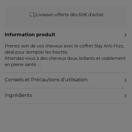
Livraison offerte dès 60€ d’achat
Information produit
Prenez soin de vos cheveux avec le coffret Slay Anti-Frizz,
idéal pour dompter les frisottis.
Attendez-vous à des cheveux doux, brillants et visiblement
en pleine santé.
Color Security Shampoo (75 ml) :
Conseils et Précautions d'utilisation
Proposé en format voyage pratique, ce shampooing
élimine impuretés, résidus et excès de sébum grâce à sa
Ingrédients
mousse riche et onctueuse. Enrichi d'un complexe japonais
fortifié en acides aminés, il aide à réduire le risque de casse
et de fourches. Sa formule préserve l'éclat des cheveux
colorés et ravive leur brillance.
Money Mist (150 ml) :