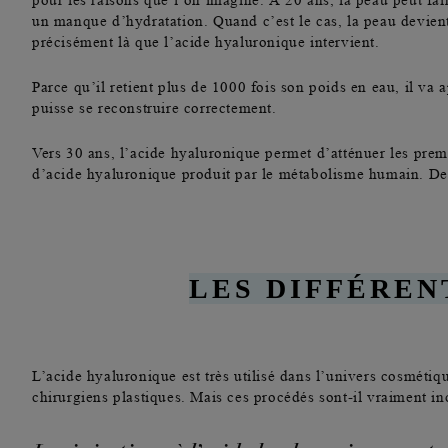
pour les raisons que l’on imagine. À 20 ans, la peau peut fair
un manque d’hydratation. Quand c’est le cas, la peau devient
précisément là que l’acide hyaluronique intervient.
Parce qu’il retient plus de 1000 fois son poids en eau, il va
puisse se reconstruire correctement.
Vers 30 ans
, l’acide hyaluronique permet d’
atténuer les prem
d’acide hyaluronique produit par le métabolisme humain. De c
LES DIFFÉREN
L’acide hyaluronique est très utilisé dans l’univers cosmétiq
chirurgiens plastiques. Mais ces procédés sont-il vraiment i