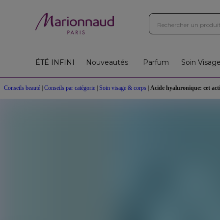
ÉTÉ INFINI
Nouveautés
Parfum
Soin Visag
Conseils beauté
|
Conseils par catégorie
|
Soin visage & corps
|
Acide hyaluronique: cet act