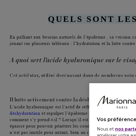
QUELS SONT LES
En palliant aux besoins naturels de l’épiderme , sa version 
jouant sur plusieurs tableaux :
l’hydratation et la lutte contr
A quoi sert l’acide hyaluronique sur le visa
Cet actif star, utilisé dorénavant dans de nombreux soin 
Il lutte activement contre la déshydratation de tous
L’acide hyaluronique est l’actif de référence pour
lutter con
déshydratation
et repulper l’épiderme pour qu’il retrouve con
Vos préférence
comment s’y prend-t-il ? Lorsqu’il est à haut poids moléculair
épaisse pour pouvoir pénétrer les couches de la peau. Résultat
Nous et
nos part
n’est pas inutile pour autant, bien au contraire ! À ce stade, 
améliorer votre ex