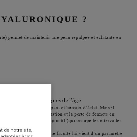
HYALURONIQUE ?
nte) permet de maintenir une peau repulpée et éclatante en
contre les premiers signes de l’âge
 pour son pouvoir repulpant et booster d’éclat. Mais il
e les ridules de déshydratation et la perte de fermeté
en
aires au sein du tissu conjonctif (qui occupe les intervalles
t de notre site,
collagène et d’élastine. Cette faculté lui vient d’un paramètre
s adaptées à vos