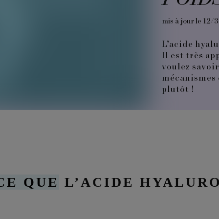
mis à jour le 12/
L’acide hyalu
Il est très a
voulez savoi
mécanismes d
plutôt !
CE QUE
L’ACIDE HYALURO