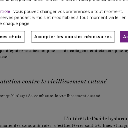
ontre la déshydratation
. Il permet
important : lorsqu’il est de faib
er le phénomène de perte, qui
il pénètre plus facilement les co
ntrôle
: vous pouvez changer vos préférences à tout moment.
film hydrolipidique n’est pas
redonner souplesse, rebond et fe
servés pendant 6 mois et modifiables à tout moment via le lien 
On peut d’ailleurs facilement r
de chaque page.
n d’hydratation, mais pas
alimentaires mélangeant collagè
rande quantité, elles ont
complémentaire. C’est d’ailleurs
mes choix
Accepter les cookies nécessaires
A
barrière hydrolipidique perd en
fermeté de la peau et l’apparitio
Le rôle de l’acide hyaluronique
l’hydratation de la peau et l’aid
type d’épiderme a besoin pour
de collagène et d’élastine pour a
teur.
ratation contre le vieillissement cutané
orsqu’il s’agit de combattre le vieillissement cutané.
L’intérêt de l’acide hyaluro
rmules des soins anti-rides, c’est
Les lèvres sont très fines et frag