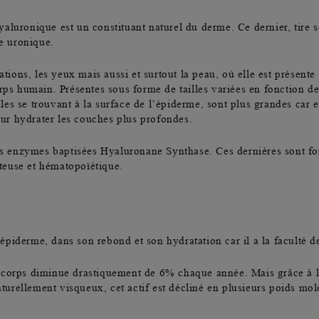
yaluronique est un
constituant naturel du derme
. Ce dernier, tire
de uronique.
ations, les yeux mais aussi et surtout la peau, où elle est présen
orps humain
. Présentes sous forme de tailles variées en fonction de
s se trouvant à la surface de l’épiderme, sont plus grandes car el
pour hydrater les couches plus profondes.
des enzymes baptisées Hyaluronane Synthase. Ces dernières sont fo
teuse et hématopoïétique.
l’épiderme
, dans son rebond et son hydratation car il a la faculté 
corps diminue drastiquement de 6% chaque année. Mais grâce à la 
Naturellement visqueux, cet actif est décliné en plusieurs poids m