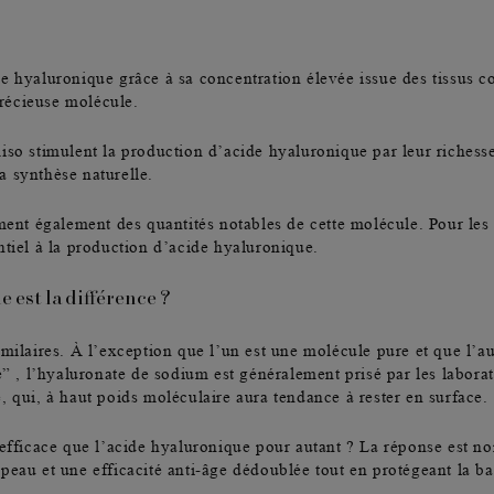
 hyaluronique grâce à sa concentration élevée issue des tissus co
récieuse molécule.
iso stimulent la production d’acide hyaluronique par leur riches
a synthèse naturelle.
ment également des quantités notables de cette molécule. Pour les v
ntiel à la production d’acide hyaluronique.
 est la différence ?
imilaires
. À l’exception que l’un est une molécule pure et que l’aut
 l’hyaluronate de sodium est généralement prisé par les laboratoir
 qui, à haut poids moléculaire aura tendance à rester en surface.
efficace que l’acide hyaluronique pour autant ? La réponse est non
peau et une efficacité anti-âge dédoublée tout en protégeant la ba