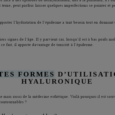
e face à des épisodes de déshydratation, dus à la pollution, à l’u
 terne, peut parfois laisser quelques imperfections se pointer et 
 apporter l’hydratation de l’épiderme a tant besoin tout en donnant
iers signes de l’âge
. Il y parvient car, lorsqu’il est à bas poids m
e fait, il apporte davantage de tonicité à l’épiderme.
TES FORMES
D’UTILISATI
HYALURONIQUE
ue mais aussi de la
médecine esthétique
. Voilà pourquoi il est sou
ncontournables ?