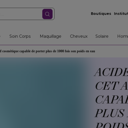
Boutiques
Institu
e
Soin Corps
Maquillage
Cheveux
Solaire
Hom
if cosmétique capable de porter plus de 1000 fois son poids en eau
ACID
CET 
CAPA
PLUS 
POIDS