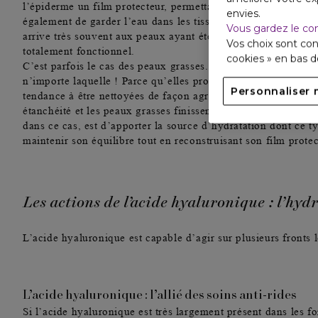
l’épiderme un
film protecteur, permettant de faire barrière c
envies.
également de garder l’eau dans les tissus cutanés afin d’évit
Vous gardez le co
arrive très souvent aux peaux ayant été agressées et dont le 
Vos choix sont con
totalement fonctionnel.
cookies » en bas 
C’est parfois le cas des peaux grasses. Elles aussi ont besoi
n’importe laquelle ! Parce qu’elles produisent du sébum en g
Personnaliser 
tendance à être nettoyées de façon agressive. Du coup, leur 
étanchéité et les peaux grasses finissent par se déshydrater. 
dans ce cas, est d’apporter la source d’hydratation dont ce 
maintenir son équilibre tout en reconstruisant son film protec
Les actions de l’acide hyaluronique : l’hyd
L’acide hyaluronique est capable d’agir sur plusieurs fronts l
L’acide hyaluronique : l’allié des soins anti-rides
Si l’acide hyaluronique est très largement présent dans les fo