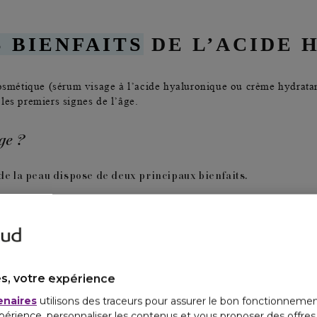
 BIENFAITS
DE L’ACIDE 
cosmétique (sérum visage à l’acide hyaluronique ou crème hydrata
e les premiers signes de l’âge
.
ge ?
de la peau dispose de deux principaux bienfaits.
 les types de peaux
Il est excellent pour lutter 
tre le phénomène de
L’acide hyaluronique est reconnu
fort, éclat et rebond. Mais
permet également de
lutter contr
s, votre expérience
e, sa structure est bien trop
comblant les espaces inter-cellul
 ? Il reste en surface. Mais il
entre les organes).
enaires
utilisons des traceurs pour assurer le bon fonctionnemen
il forme à la surface de
Il agit ainsi entre les fibres de 
périence, personnaliser les contenus et vous proposer des offre