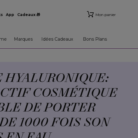
ts
App
Cadeaux 🎁
Mon panier
me
Marques
Idées Cadeaux
Bons Plans
E HYALURONIQUE:
ACTIF COSMÉTIQUE
BLE DE PORTER
DE 1000 FOIS SON
 EN EAU