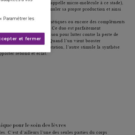
le poids moléculaire (on l’appelle micro-molécule à ce stade),
uches de la peau pour stimuler sa propre production et ainsi
rmeté à l’épiderme.
« Paramétrer les
etrouver des formules cosmétiques ou encore des
compléments
ne et acide hyaluronique
. Ce duo est parfaitement
 une très bonne combinaison pour lutter contre la perte de
ccepter et fermer
n de rides ou de ridules. Quand l’un vient booster
er à
combattre la déshydratation
, l’autre stimule la synthèse
pporter rebond et éclat.
nique pour le soin des lèvres
iles. C’est d’ailleurs l’une des seules parties du corps