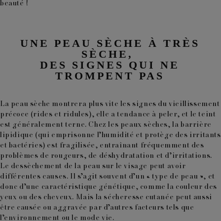
beauté !
UNE PEAU SÈCHE À TRÈS
SÈCHE,
DES SIGNES QUI NE
TROMPENT PAS
La peau sèche montrera plus vite les signes du vieillissement
précoce (rides et ridules), elle a tendance à peler, et le teint
est généralement terne. Chez les peaux sèches, la barrière
lipidique (qui emprisonne l’humidité et protège des irritants
et bactéries) est fragilisée, entraînant fréquemment des
problèmes de rougeurs, de déshydratation et d’irritations.
Le dessèchement de la peau sur le visage peut avoir
différentes causes. Il s’agit souvent d’un « type de peau », et
donc d’une caractéristique génétique, comme la couleur des
yeux ou des cheveux. Mais la sécheresse cutanée peut aussi
être causée ou aggravée par d’autres facteurs tels que
l’environnement ou le mode vie.