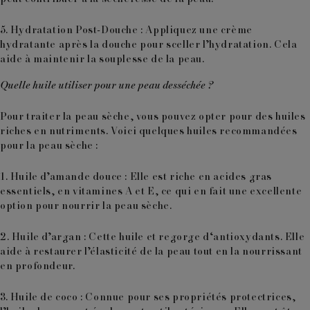
5.
Hydratation Post-Douche
: Appliquez une
crème
hydratante
après la douche pour sceller l’hydratation. Cela
aide à maintenir la souplesse de la peau.
Quelle huile utiliser pour une peau desséchée ?
Pour traiter la peau sèche, vous pouvez opter pour des huiles
riches en nutriments. Voici quelques huiles recommandées
pour la peau sèche :
1. Huile d’amande douce
: Elle est riche en a
cides gras
essentiels, en vitamines A et E,
ce qui en fait une excellente
option pour nourrir la peau sèche.
2
.
Huile d’argan
: Cette huile et regorge d
‘antioxydants
. Elle
aide à restaurer l’élasticité de la peau tout en la nourrissant
en profondeur.
3. Huile de coco
: Connue pour ses propriétés protectrices,