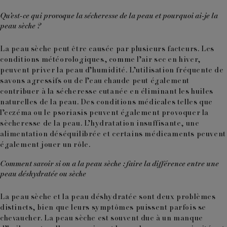
Qu’est-ce qui provoque la sécheresse de la peau et pourquoi ai-je la
peau sèche ?
La peau sèche peut être causée par plusieurs facteurs. Les
conditions météorologiques, comme l’air sec en hiver,
peuvent priver la peau d’humidité. L’utilisation fréquente de
savons agressifs ou de l’eau chaude peut également
contribuer à la sécheresse cutanée en éliminant les huiles
naturelles de la peau. Des conditions médicales telles que
l’eczéma ou le psoriasis peuvent également provoquer la
sècheresse de la peau. L’hydratation insuffisante, une
alimentation déséquilibrée et certains médicaments peuvent
également jouer un rôle.
Comment savoir si on a la peau sèche : faire la différence entre une
peau déshydratée ou sèche
La peau sèche et la peau déshydratée sont deux problèmes
distincts, bien que leurs symptômes puissent parfois se
chevaucher. La peau sèche est souvent due à un manque