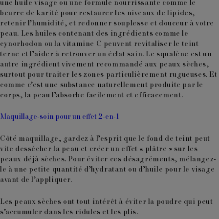
une
huile visage ou une formule nourrissante
comme le
beurre de karité pour restaurer les niveaux de
lipides
,
retenir l’humidité, et redonner souplesse et douceur à votre
peau. Les huiles contenant des ingrédients comme le
cynorhodon ou la vitamine C
peuvent revitaliser le teint
terne et l’aider à retrouver un éclat sain. Le
squalène
est un
autre ingrédient vivement recommandé aux peaux sèches,
surtout pour traiter les zones particulièrement rugueuses. Et
comme c’est une substance naturellement produite par le
corps, la peau l’absorbe facilement et efficacement.
Maquillage-soin pour un effet 2-en-1
Côté maquillage, gardez à l’esprit que le fond de teint peut
vite dessécher la peau et créer un effet « plâtre » sur les
peaux déjà sèches. Pour éviter ces désagréments, mélangez-
le à une petite quantité d’hydratant ou d’huile pour le visage
avant de l’appliquer.
Les peaux sèches ont tout intérêt à éviter la poudre qui peut
s’accumuler dans les ridules et les plis.