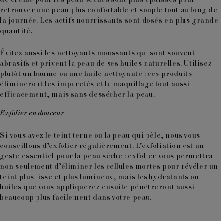
retrouver une peau plus confortable et souple tout au long de
la journée. Les actifs nourrissants sont dosés en plus grande
quantité.
Évitez aussi les nettoyants moussants qui sont souvent
abrasifs et privent la peau de ses huiles naturelles. Utilisez
plutôt un
baume ou une huile nettoyante
: ces produits
élimineront les impuretés et le maquillage tout aussi
efficacement, mais sans dessécher la peau.
Exfolier en douceur
Si vous avez le
teint terne ou la peau qui pèle
, nous vous
conseillons d’exfolier régulièrement. L’exfoliation est un
g
este essentiel pour la peau sèche
: exfolier vous permettra
non seulement d’éliminer les cellules mortes pour révéler un
teint plus lisse et plus lumineux, mais les hydratants ou
huiles que vous appliquerez ensuite pénétreront aussi
beaucoup plus facilement dans votre peau.