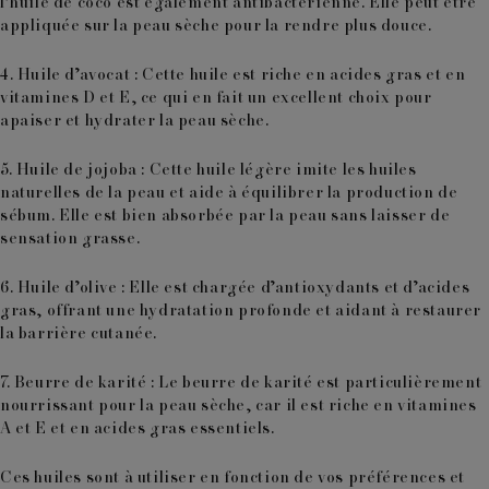
l’huile de coco est également
antibactérienne
. Elle peut être
appliquée sur la peau sèche pour la rendre plus douce.
4. Huile d’avocat
: Cette huile est riche en
acides gras et en
vitamines D et E
, ce qui en fait un excellent choix pour
apaiser et hydrater la peau sèche.
5. Huile de jojoba
: Cette huile légère imite les huiles
naturelles de la peau et aide à
équilibrer la production de
sébum
. Elle est bien absorbée par la peau sans laisser de
sensation grasse.
6. Huile d’olive
: Elle est chargée d’
antioxydants et d’acides
gras
, offrant une hydratation profonde et aidant à restaurer
la barrière cutanée.
7. Beurre de karité
: Le beurre de karité est particulièrement
nourrissant pour la peau sèche, car il est riche en
vitamines
A et E et en acides gras essentiels
.
Ces huiles sont à utiliser en fonction de vos préférences et