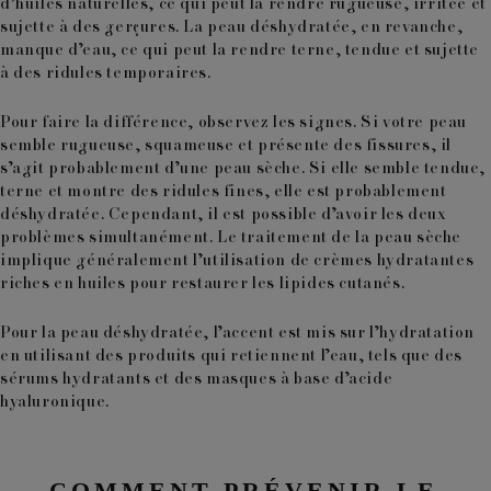
d’huiles naturelles, ce qui peut la rendre rugueuse, irritée et
sujette à des gerçures. La peau déshydratée, en revanche,
manque d’eau, ce qui peut la rendre terne, tendue et sujette
à des ridules temporaires.
Pour faire la différence, observez les signes. Si votre peau
semble rugueuse, squameuse et présente des fissures, il
s’agit probablement d’une peau sèche. Si elle semble tendue,
terne et montre des ridules fines, elle est probablement
déshydratée. Cependant, il est possible d’avoir les deux
problèmes simultanément. Le traitement de la peau sèche
implique généralement l’utilisation de crèmes hydratantes
riches en huiles pour restaurer les lipides cutanés.
Pour la peau déshydratée, l’accent est mis sur l’hydratation
en utilisant des produits qui retiennent l’eau, tels que des
sérums hydratants et des masques à base d’acide
hyaluronique.
COMMENT PRÉVENIR LE