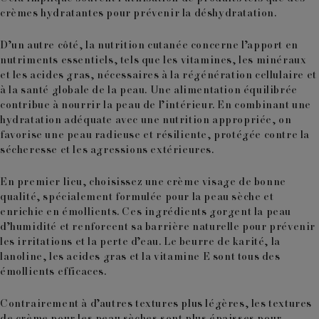
crèmes hydratantes pour prévenir la déshydratation.
D’un autre côté, la nutrition cutanée concerne l’apport en
nutriments essentiels, tels que les vitamines, les minéraux
et les acides gras, nécessaires à la régénération cellulaire et
à la santé globale de la peau. Une alimentation équilibrée
contribue à nourrir la peau de l’intérieur. En combinant une
hydratation adéquate avec une nutrition appropriée, on
favorise une peau radieuse et résiliente, protégée contre la
sécheresse et les agressions extérieures.
En premier lieu, choisissez une
crème visage de bonne
qualité
, spécialement formulée pour la peau sèche et
enrichie en émollients. Ces ingrédients gorgent la peau
d’humidité et renforcent sa barrière naturelle pour
prévenir
les irritations et la perte d’eau
. Le
beurre de karité, la
lanoline, les acides gras et la vitamine E
sont tous des
émollients efficaces.
Contrairement à d’autres textures plus légères, les textures
de crème pour les peau sèches sont plus épaisses pour