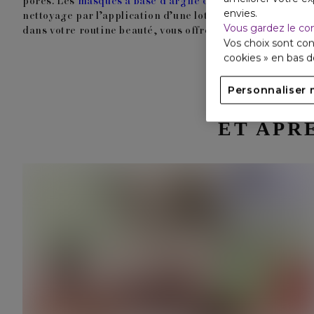
pores. Les
masques à base d’argile ou de charbon actif
do
envies.
nettoyage par l’application d’une lotion tonique et d’un
Vous gardez le co
dans votre routine beauté, vous offrez à votre peau une déf
Vos choix sont con
cookies » en bas 
Personnaliser 
ET APR