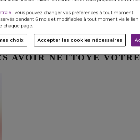
nt très efficaces pour purifier la peau et réduire les effets de 
 hydratant adaptés, formant ainsi une barrière protectrice con
ntrôle
: vous pouvez changer vos préférences à tout moment.
ense solide contre les effets néfastes de la pollution, tout en 
servés pendant 6 mois et modifiables à tout moment via le lien 
de chaque page.
mes choix
Accepter les cookies nécessaires
A
ÈS AVOIR NETTOYÉ VOTRE