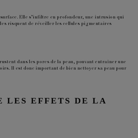
surface. Elle s’infiltre en profondeur, une intrusion qui
les risquent de réveiller les cellules pigmentaires
ncrustent dans les pores de la peau, pouvant entraîner une
oirs. Il est donc important de bien nettoyer sa peau pour
 LES EFFETS DE LA