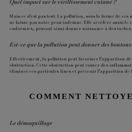
Quel impact sur le vieillissement cutané ?
Mais ce n’est pas tout. La pollution, sous la forme de ces
ne laisse pas notre peau indemne. Elle accélère aussi le 
endormies, pouvant ainsi donner naissance à des taches
Est-ce que la pollution peut donner des boutons
Effectivement, la pollution peut favoriser l’apparition de
obstruction. Cette obstruction peut causer des inflammat
éliminer ces particules fines et prévenir l’apparition de 
COMMENT NETTOYER
Le démaquillage