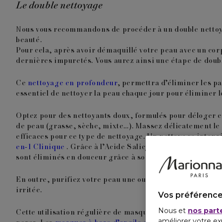
Le double nettoyage
Nous vous recommandons de procéder à un double nettoyag
beauté.
Pour cela, après avoir démaquillé votre peau avec un cor
dernières impuretés. Vous aurez ainsi une étape de doub
Ce
nettoyage en profondeur
, permettra d’éliminer les pa
essentiel de nettoyer la peau chaque jour pour éliminer l
Optez pour des nettoyants doux, formulés pour déloger ef
de peau (grasse, sèche, mixte…). Massez délicatement le v
efficaces pour ce type de nettoyage. Un
nettoyage intensi
en-1 Clinique
. Grâce à l’Acide Salicylique et aux perles
sont éliminés en douceur grâce à son action anti-pollutio
En outre, purifiez votre peau
une ou deux fois par semai
irritée.
Vos préférence
Nous et
nos part
Cette utilisation régulière de masques purifiants et détox
améliorer votre ex