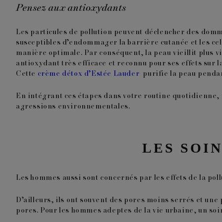
Pensez aux antioxydants
Les particules de pollution peuvent déclencher des domm
susceptibles d’endommager la barrière cutanée et les cellu
manière optimale. Par conséquent, la peau vieillit plus v
antioxydant très efficace et reconnu pour ses effets sur l
Cette
crème détox d’Est
é
e Lauder
purifie la peau pendan
En intégrant ces étapes dans votre routine quotidienne, v
agressions environnementales.
LES SOI
Les hommes aussi sont concernés par les effets de la pollu
D’ailleurs, ils ont souvent des pores moins serrés et une
pores.
Pour les hommes adeptes de la vie urbaine
, un
soi