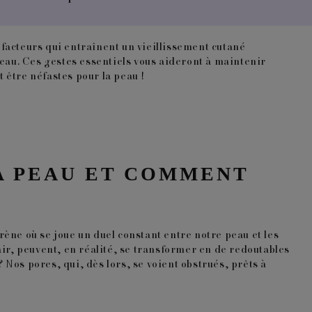
 facteurs qui entraînent un vieillissement cutané
peau
. Ces gestes essentiels vous aideront à maintenir
 être néfastes pour la peau !
LA PEAU ET COMMENT
ène où se joue un duel constant entre notre peau et les
ir, peuvent, en réalité, se transformer en de redoutables
Nos pores, qui, dès lors, se voient obstrués, prêts à