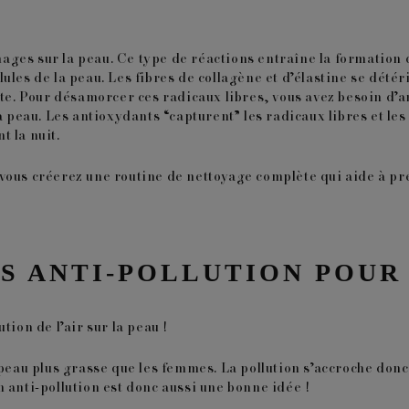
ages sur la peau. Ce type de réactions entraîne la formation
les de la peau. Les fibres de collagène et d’élastine se détér
ite. Pour désamorcer ces radicaux libres, vous avez besoin d’
a
a peau. Les antioxydants “capturent” les radicaux libres et les
t la nuit.
ous créerez une routine de nettoyage complète qui aide à prés
NS ANTI-POLLUTION POU
tion de l’air sur la peau !
 peau plus grasse que les femmes. La pollution s’accroche donc 
n anti-pollution
est donc aussi une bonne idée !