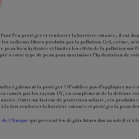
 Pour l’en protéger et renforcer la barrière cutanée, il est d
er les radicaux libres produits par la pollution. Gel, crème, 
peau bien hydratée et limiter les effets de la pollution sur l’
té à votre type de peau pour maximiser l’hydratation de vot
 faudra également la protéger ! N’oubliez pas d’appliquer un
es causés par les rayons UV, en complément de la défense cont
n nocive. Outre un facteur de protection solaire, ces produits
t à la fois renforcer la barrière cutanée et protéger la peau d
e de Clinique
qui prévient les dégâts futurs dus au soleil et à l