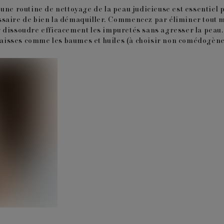
une routine de nettoyage de la peau judicieuse est essentiel p
ssaire de bien la démaquiller. Commencez par éliminer tout m
 dissoudre efficacement les impuretés sans agresser la peau.
épaisses comme les baumes et huiles (à choisir non comédogène