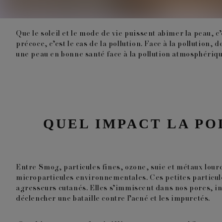
Que le soleil et le mode de vie puissent abîmer la peau, 
précoce, c’est le cas de la pollution. Face à la pollution,
une
peau en bonne santé
face à la pollution atmosphériqu
QUEL IMPACT LA PO
Entre
Smog, particules fines, ozone, suie et métaux lour
microparticules environnementales. Ces petites particule
agresseurs cutanés. Elles
s’immiscent dans nos pores
, i
déclencher une bataille contre l’acné et les impuretés.