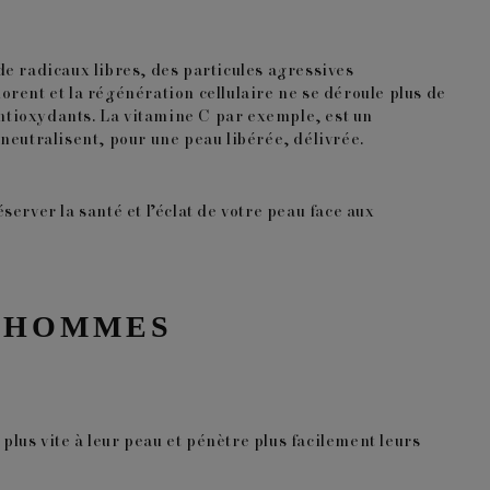
 de
radicaux libres
, des particules agressives
iorent et la régénération cellulaire ne se déroule plus de
ntioxydants
. La vitamine C par exemple, est un
 neutralisent, pour une peau libérée, délivrée.
erver la santé et l’éclat de votre peau face aux
R HOMMES
plus vite à leur peau et pénètre plus facilement leurs