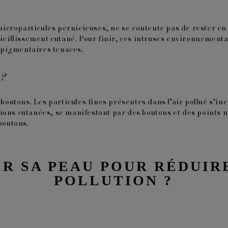
 microparticules pernicieuses, ne se contente pas de rester en 
vieillissement cutané. Pour finir, ces intruses environnementa
 pigmentaires tenaces.
 ?
 boutons. Les particules fines présentes dans l’air pollué s’i
ions cutanées, se manifestant par des boutons et des points n
boutons.
 SA PEAU POUR RÉDUIRE
POLLUTION ?