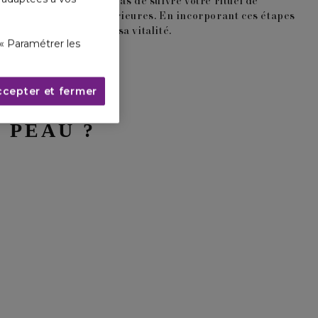
la pollution. N’oubliez pas de suivre votre rituel de
tre les agressions extérieures. En incorporant ces étapes
préservant sa santé et sa vitalité.
« Paramétrer les
ccepter et fermer
 PEAU ?