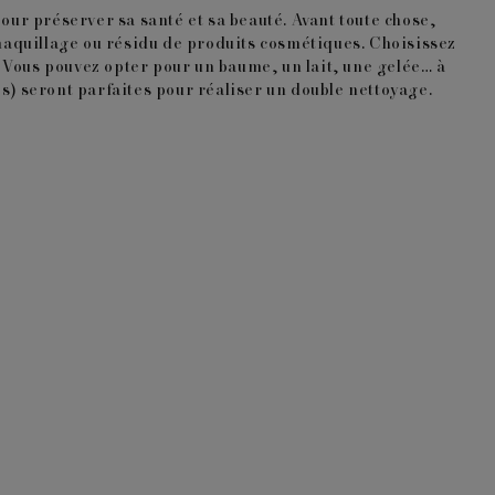
our préserver sa santé et sa beauté. Avant toute chose,
aquillage ou résidu de produits cosmétiques. Choisissez
 Vous pouvez opter pour un baume, un lait, une gelée… à
s) seront parfaites pour réaliser un double nettoyage.