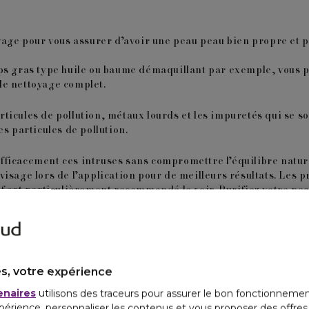
e pour vous assurer d’avoir une peau peau bien propre et prê
ps gras type huile ou baume démaquillant par exemple, vous p
le nettoyage complet.
rticules de pollution, métaux lourds et les impuretés qui se so
es particules de pollution.
ficacement ces intruses sans compromettre l’équilibre naturel
isage lors de l’application pour de meilleurs résultats. Les 
f
est particulièrement recommandé le soir. Purifiez votre pea
 de bambou, la peau est nettoyée et exfoliée. Les résidus de p
n.
ne
avec un
masque détox
comme le
Masque SOS Pureté de Clar
s, votre expérience
enaires
utilisons des traceurs pour assurer le bon fonctionnemen
ifiants peut offrir une bouffée d’air frais à votre peau, élimi
périence, personnaliser les contenus et vous proposer des offre