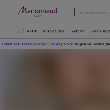
ÉTÉ INFINI
Nouveautés
Parfum
Soin Visag
Conseils beauté
|
Conseils par catégorie
|
Soin visage & corps
|
Sos pollution : comment pro