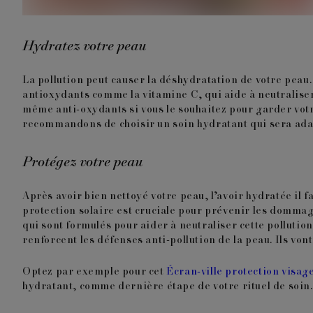
Hydratez votre peau
La pollution peut causer la déshydratation de votre peau.
antioxydants comme la
vitamine C
, qui aide à neutralis
même anti-oxydants si vous le souhaitez pour garder votre 
recommandons de choisir un soin hydratant qui sera adap
Protégez votre peau
Après avoir bien nettoyé votre peau, l’avoir hydratée il
protection solaire est cruciale pour prévenir les dommag
qui sont formulés pour aider à neutraliser cette pollutio
renforcent les défenses anti-pollution de la peau.
Ils von
Optez par exemple pour cet
Écran-ville protection visag
hydratant
, comme dernière étape de votre rituel de soin.