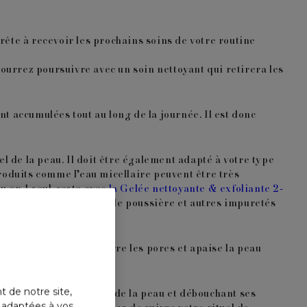
te à recevoir les prochains soins de votre routine
ourrez poursuivre avec un soin nettoyant qui retirera les
nt accumulées tout au long de la journée. Il est donc
 de la peau. Il doit être également adapté à votre type
produits comme l’eau micellaire peuvent être très
u en 1 seul geste avec
la Gelée nettoyante & exfoliante 2-
ollution, de maquillage, de poussière et autres impuretés
ins à l’argile
. Il resserre les pores et apaise la peau
t de notre site,
nant les cellules mortes de la peau et débouchant ses
s adaptées à vos