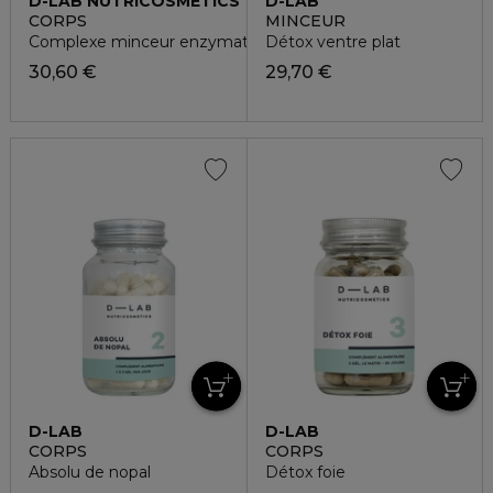
D-LAB NUTRICOSMETICS
D-LAB
NUTRICOSMETICS
CORPS
MINCEUR
Complexe minceur enzymatique
Détox ventre plat
30,60 €
29,70 €
D-LAB
D-LAB
NUTRICOSMETICS
NUTRICOSMETICS
CORPS
CORPS
Absolu de nopal
Détox foie