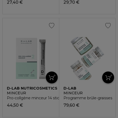
27,40 €
29,70 €
D-LAB NUTRICOSMETICS
D-LAB
NUTRICOSMETICS
MINCEUR
MINCEUR
Pro-collgène minceur 14 sticks
Programme brûle-graisses
44,50 €
79,60 €