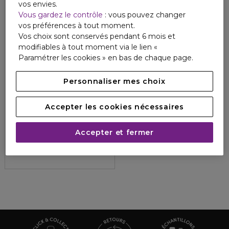
vos envies.
Vous gardez le contrôle
: vous pouvez changer
vos préférences à tout moment.
Vos choix sont conservés pendant 6 mois et
modifiables à tout moment via le lien «
Paramétrer les cookies » en bas de chaque page.
Personnaliser mes choix
Accepter les cookies nécessaires
D-LAB
NUTRICOSMETICS
CORPS
Pro-collagène minceur
Accepter et fermer
5
1
79,60 €