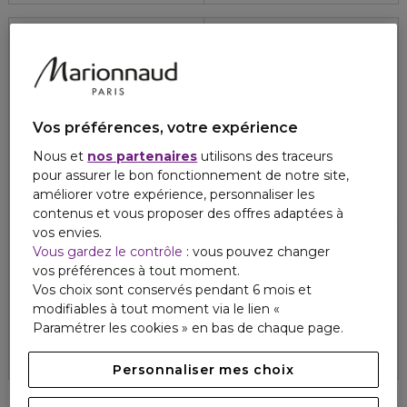
Vos préférences, votre expérience
Nous et
nos partenaires
utilisons des traceurs
pour assurer le bon fonctionnement de notre site,
améliorer votre expérience, personnaliser les
contenus et vous proposer des offres adaptées à
vos envies.
Vous gardez le contrôle
: vous pouvez changer
DIOR
DIOR
vos préférences à tout moment.
FAHRENHEIT
FAHRENHEIT
Vos choix sont conservés pendant 6 mois et
Déodorant vaporisateur
Déodorant stick
modifiables à tout moment via le lien «
4.8
64
53,10 €
35,05 €
50,70 €
Paramétrer les cookies » en bas de chaque page.
4.8
64
Personnaliser mes choix