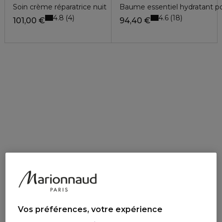
Soin crème réparatrice nuit
Baume essentiel hydratant 
4.8
4.6
4
18
101,00 €
94,40 €
Vos préférences, votre expérience