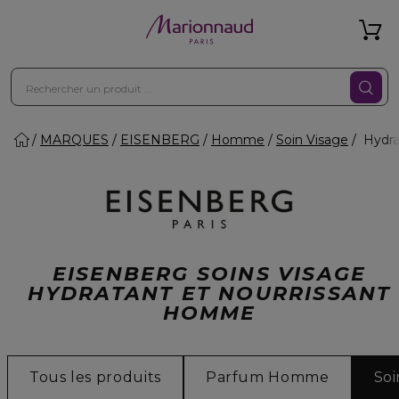
MARQUES
EISENBERG
Homme
Soin Visage
Hydra
EISENBERG SOINS VISAGE
HYDRATANT ET NOURRISSANT
HOMME
Tous les produits
Parfum Homme
Soi