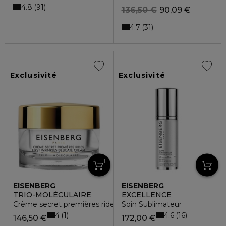
4.8
91
136,50 €
90,09 €
4.7
31
Exclusivité
Exclusivité
EISENBERG
EISENBERG
TRIO-MOLÉCULAIRE
EXCELLENCE
Crème secret premières rides
Soin Sublimateur
4
4.6
1
16
146,50 €
172,00 €