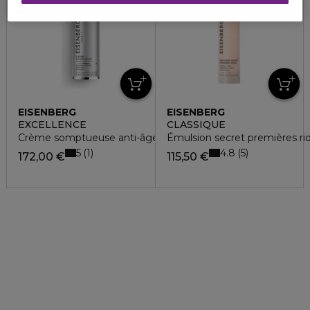
EISENBERG
EISENBERG
EXCELLENCE
CLASSIQUE
Crème somptueuse anti-âge
Émulsion secret premières ri
5
4.8
1
5
172,00 €
115,50 €