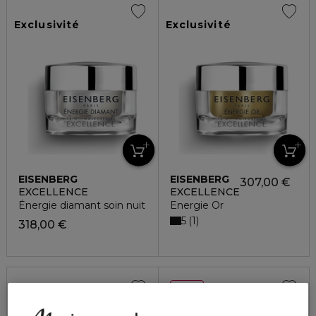
Exclusivité
Exclusivité
EISENBERG
EISENBERG
307,00 €
EXCELLENCE
EXCELLENCE
Énergie diamant soin nuit
Energie Or
5
1
318,00 €
34%
Exclusivité
Exclusivité