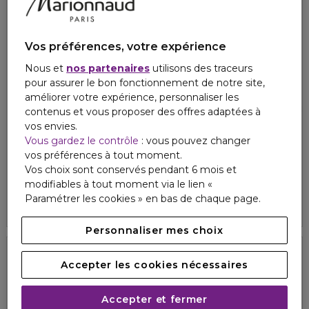
Vos préférences, votre expérience
Nous et
nos partenaires
utilisons des traceurs
pour assurer le bon fonctionnement de notre site,
améliorer votre expérience, personnaliser les
contenus et vous proposer des offres adaptées à
vos envies.
EISENBERG
EISENBERG
Vous gardez le contrôle
: vous pouvez changer
CLASSIQUE
CLASSIQUE
vos préférences à tout moment.
Complexe anti-âge
Sérum régénérant liftant
Vos choix sont conservés pendant 6 mois et
118,00 €
128,00 €
84,48 €
modifiables à tout moment via le lien «
Paramétrer les cookies » en bas de chaque page.
4.6
24
Personnaliser mes choix
Accepter les cookies nécessaires
Exclusivité
Exclusivité
Accepter et fermer