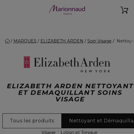
MARQUES
ELIZABETH ARDEN
Soin Visage
Nettoya
ELIZABETH ARDEN NETTOYANT
ET DEMAQUILLANT SOINS
VISAGE
Tous les produits
Nettoyant et Démaquilla
Visage
Lotion et Tonique