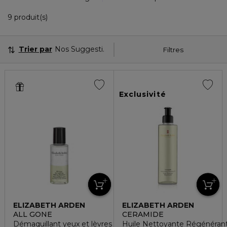
9 Produits Affichés
9 produit(s)
Trier par
Nos Suggestions
Filtres
Exclusivité
ELIZABETH ARDEN
ELIZABETH ARDEN
ALL GONE
CERAMIDE
Démaquillant yeux et lèvres
Huile Nettoyante Régénéran