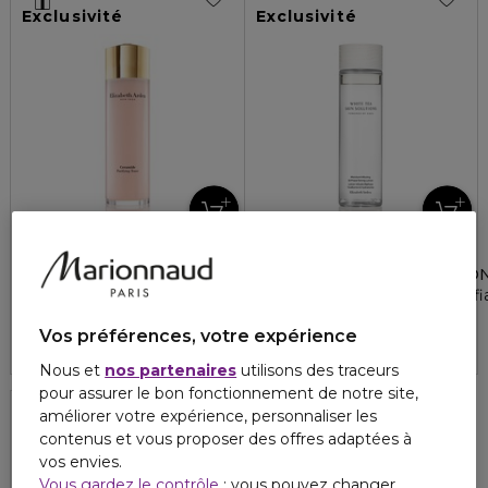
Exclusivité
Exclusivité
ELIZABETH ARDEN
ELIZABETH ARDEN
CERAMIDE
WHITE TEA SKIN SOLUTIO
Tonique Purifiant
Lotion infusée bi-phase tonif
4.6
4.5
18
2
36,60 €
44,80 €
Vos préférences, votre expérience
Nous et
nos partenaires
utilisons des traceurs
pour assurer le bon fonctionnement de notre site,
améliorer votre expérience, personnaliser les
contenus et vous proposer des offres adaptées à
Exclusivité
vos envies.
Vous gardez le contrôle
: vous pouvez changer