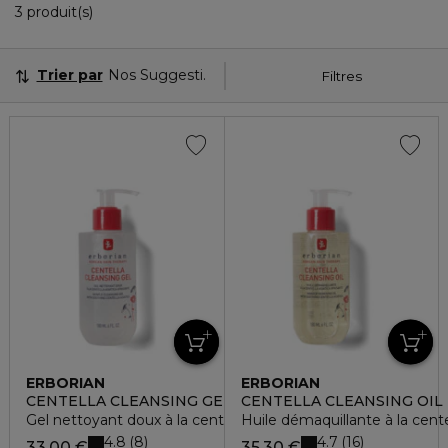
3 Produits Affichés
3 produit(s)
Trier par
Nos Suggestions
Filtres
ERBORIAN
ERBORIAN
CENTELLA CLEANSING GEL
CENTELLA CLEANSING OIL
Gel nettoyant doux à la centella asiatica apaisante
Huile démaquillante à la cente
4.8
4.7
8
16
33,00 €
35,30 €