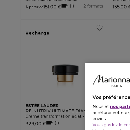
5
1
2 formats
151,00 €
155,00 
À partir de
Recharge
Vos préférence
ESTÉE LAUDER
Nous et
nos part
RE-NUTRIV ULTIMATE DIAMOND
améliorer votre ex
Crème transformation éclat - recharge
envies.
5
1
329,00 €
Vous gardez le co