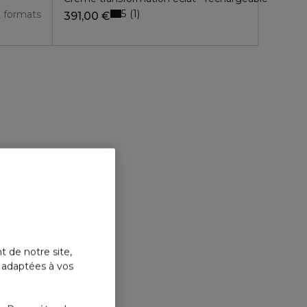
5
1
2 formats
391,00 €
t de notre site,
s adaptées à vos