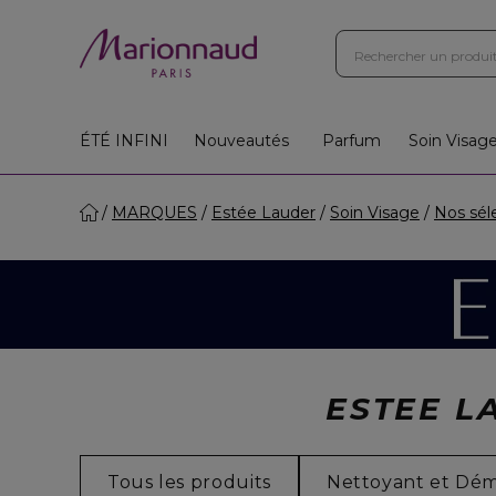
ÉTÉ INFINI
Nouveautés
Parfum
Soin Visag
MARQUES
Estée Lauder
Soin Visage
Nos sél
ESTEE L
Tous les produits
Nettoyant et Dém