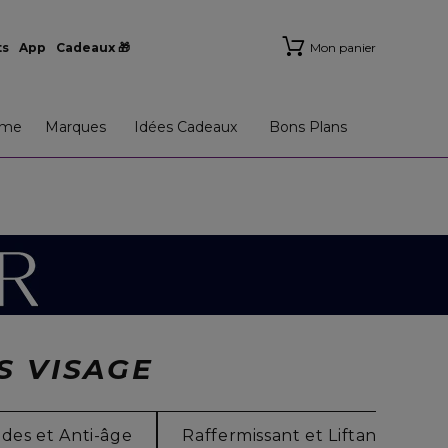
ts
App
Cadeaux 🎁
Mon panier
me
Marques
Idées Cadeaux
Bons Plans
S VISAGE
ides et Anti-âge
Raffermissant et Liftant
N