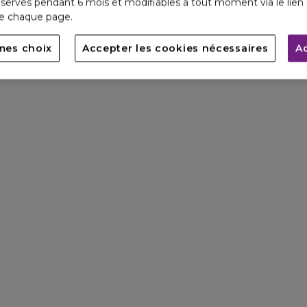
servés pendant 6 mois et modifiables à tout moment via le lien 
de chaque page.
mes choix
Accepter les cookies nécessaires
A