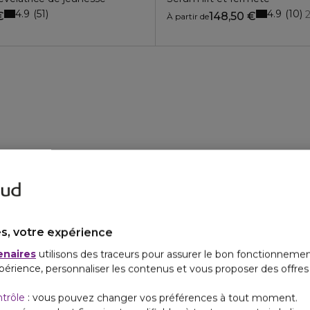
4.9
4.9
51
10
€
148,50 €
À partir de
s, votre expérience
enaires
utilisons des traceurs pour assurer le bon fonctionnemen
périence, personnaliser les contenus et vous proposer des offre
ntrôle
: vous pouvez changer vos préférences à tout moment.