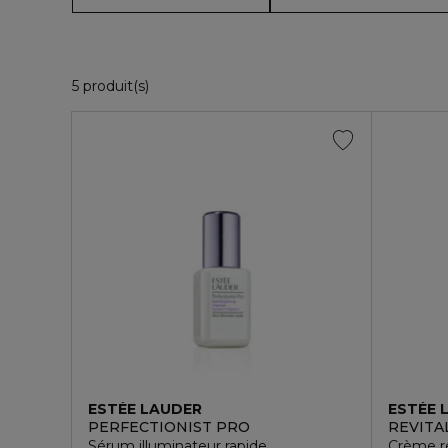
5 Produits Affichés
5 produit(s)
ESTÉE LAUDER
ESTÉE 
PERFECTIONIST PRO
REVITA
Sérum illuminateur rapide
Crème ré