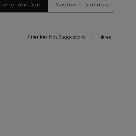
ides et Anti-âge
Masque et Gommage
Soi
Trier Par
Nos Suggestions
Filtres