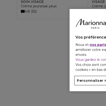
SOIN VISAGE
VISAGE
Crème jeunesse yeux
Crème c
4.8
4.4
52
9
Vos préférence
Nous et
nos part
améliorer votre ex
envies.
Vous gardez le co
Vos choix sont con
cookies » en bas 
Personnaliser 