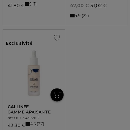
5
1
41,80 €
47,00 €
31,02 €
4.9
22
Exclusivité
GALLINEE
GAMME APAISANTE
Sérum apaisant
4.5
27
43,30 €