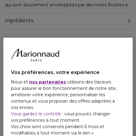
qui sont doucement enveloppées par des notes fruitées et
juteuses de mandarine. Mais c'est seulement en
combinaison avec du patchouli épicé, des pivoines fortes,
Ingrédients
de fins arômes de vanille et des accents ambrés que
Ambassador Men trouve sa véritable perfection.
Vos préférences, votre expérience
Nous et
nos partenaires
utilisons des traceurs
pour assurer le bon fonctionnement de notre site,
améliorer votre expérience, personnaliser les
contenus et vous proposer des offres adaptées à
vos envies.
Vous gardez le contrôle
: vous pouvez changer
vos préférences à tout moment.
Vos choix sont conservés pendant 6 mois et
modifiables à tout moment via le lien «