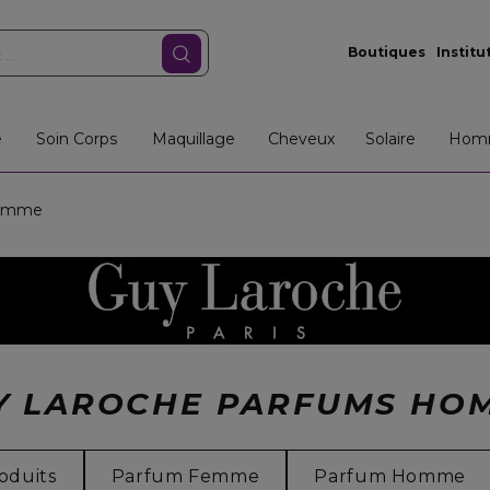
Boutiques
Institu
e
Soin Corps
Maquillage
Cheveux
Solaire
Hom
omme
Y LAROCHE PARFUMS HO
oduits
Parfum Femme
Parfum Homme