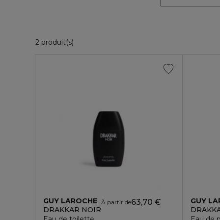
2 Produits Affichés
2 produit(s)
GUY LAROCHE
GUY L
63,70 €
À partir de
DRAKKAR NOIR
DRAKKA
Eau de toilette
Eau de 