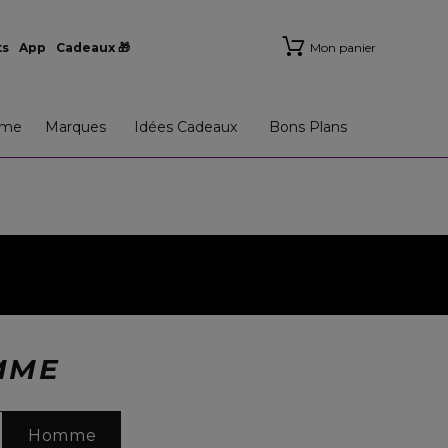
ts
App
Cadeaux 🎁
Mon panier
me
Marques
Idées Cadeaux
Bons Plans
MME
Homme