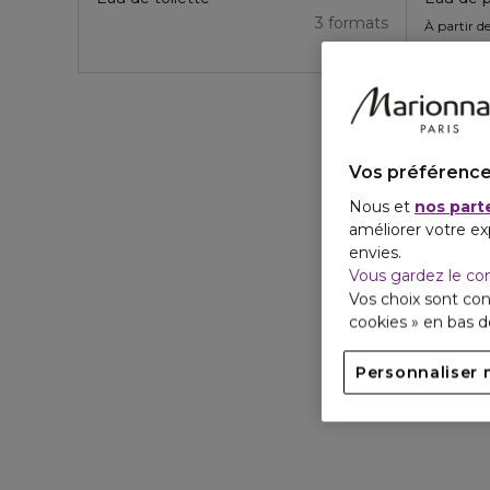
3 formats
À partir d
Vos préférence
Nous et
nos part
améliorer votre ex
envies.
Vous gardez le co
Vos choix sont con
cookies » en bas 
Personnaliser 