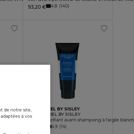
4.8
140
93,20 €
HAIR RITUEL BY SISLEY
t de notre site,
HAIR RITUEL BY SISLEY
s adaptées à vos
nte
Masque purifiant avant-shampoing à l'argile blanc
4.9
14
114,50 €