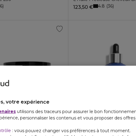
4.8
56
36
123,50 €
s, votre expérience
TUEL BY SISLEY
HAIR RITUEL BY SISLEY
enaires
utilisons des traceurs pour assurer le bon fonctionnemen
TUEL BY SISLEY
ANTIPELLICULAIRE
périence, personnaliser les contenus et vous proposer des offre
mélia
structurant nourrissant
La cure antipelliculaire apaisa
4.7
4.5
135
12
€
138,50 €
ntrôle
: vous pouvez changer vos préférences à tout moment.