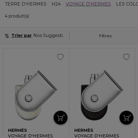
TERRE D'HERMES
H24
VOYAGE D'HERMES
LES COL
4 Produits Affichés
4 produit(s)
Trier par
Nos Suggestions
Filtres
HERMÈS
HERMÈS
VOYAGE D'HERMÈS
VOYAGE D'HERMÈS