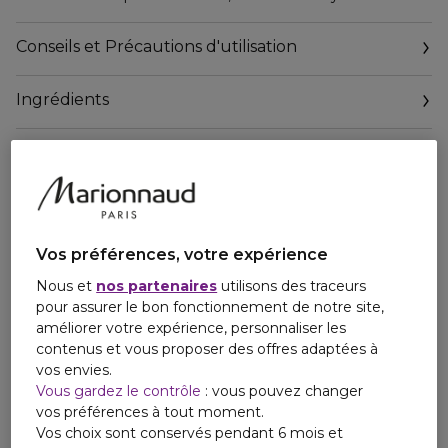
énergétiques. Diesel Fuel for Life for Him, c'est le parfum
de ceux qui vivent chaque jour comme s'il n'y avait pas de
Conseils et Précautions d'utilisation
lendemain, le secret d'une vie pleine de succès.
Cette fragrance dégage une énergie remarquable. Elle
Ingrédients
s'ouvre sur le contraste incisif de l'anis étoilé et d'un
pamplemousse pétillant. Son coeur, résolument viril, allie
l'immortelle et la lavande, conférant au parfum toute sa
masculinité. Pour finir, son fond poudré se voit contrasté
par une sensation musquée et boisée, laissant un sillage
mémorable.
Le flacon de Diesel Fuel for Life, inspiré d'une flasque de
whisky rétro et sexy, est une déclaration à lui seul.
Vos préférences, votre expérience
Nous et
nos partenaires
utilisons des traceurs
pour assurer le bon fonctionnement de notre site,
améliorer votre expérience, personnaliser les
contenus et vous proposer des offres adaptées à
vos envies.
Vous gardez le contrôle
: vous pouvez changer
vos préférences à tout moment.
Vos choix sont conservés pendant 6 mois et