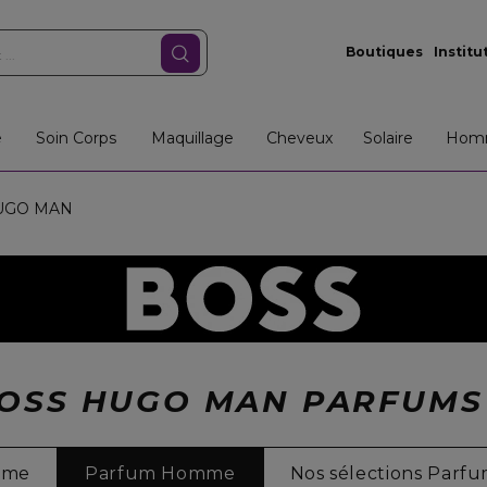
Boutiques
Institu
e
Soin Corps
Maquillage
Cheveux
Solaire
Hom
GO MAN
OSS HUGO MAN PARFUM
mme
Parfum Homme
Nos sélections Parf