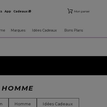
ts
App
Cadeaux 🎁
Mon panier
me
Marques
Idées Cadeaux
Bons Plans
S HOMME
um
Homme
Idées Cadeaux