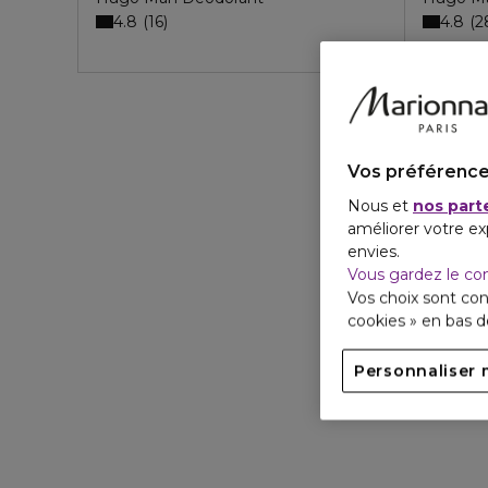
4.8
4.8
16
2
Vos préférence
Nous et
nos part
améliorer votre ex
envies.
Vous gardez le co
Vos choix sont con
cookies » en bas 
Personnaliser 