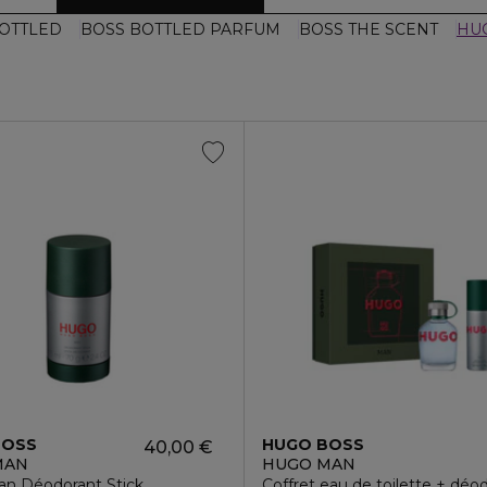
OTTLED
BOSS BOTTLED PARFUM
BOSS THE SCENT
HU
BOSS
HUGO BOSS
40,00 €
MAN
HUGO MAN
n Déodorant Stick
Coffret eau de toilette + déo