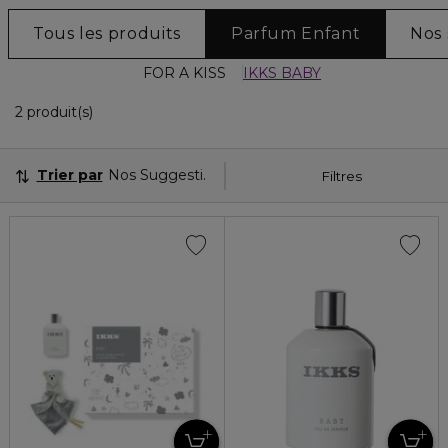
Tous les produits
Parfum Enfant
Nos 
FOR A KISS
IKKS BABY
2 Produits Affichés
2 produit(s)
Trier par
Nos Suggestions
Filtres