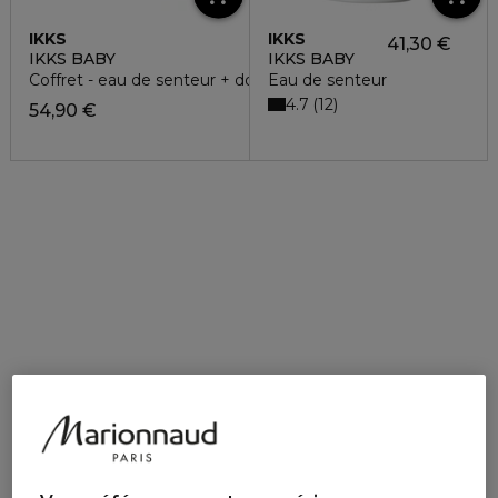
IKKS
IKKS
41,30 €
IKKS BABY
IKKS BABY
Coffret - eau de senteur + doudou
Eau de senteur
4.7
12
54,90 €