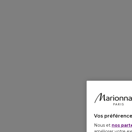
Vos préférence
Nous et
nos part
améliorer votre ex