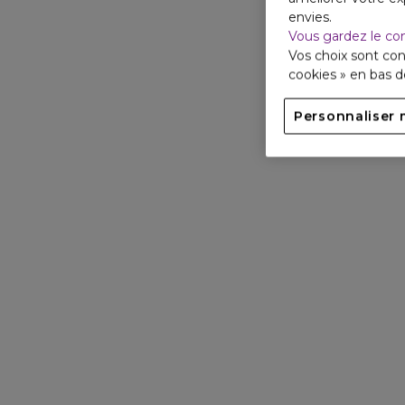
envies.
Vous gardez le co
Vos choix sont con
cookies » en bas 
Personnaliser 