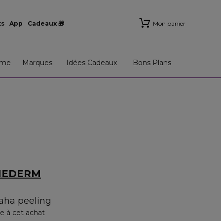
ts
App
Cadeaux 🎁
Mon panier
me
Marques
Idées Cadeaux
Bons Plans
THEDERM
aha peeling
e à cet achat