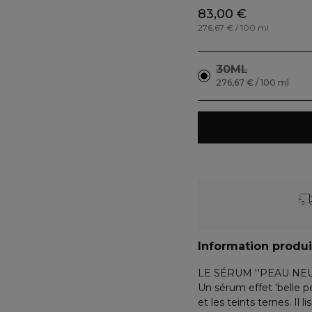
83,00 €
276,67 € / 100 ml
30ML
276,67 € / 100 ml
Information produi
LE SÉRUM ''PEAU NEU
Un sérum effet 'belle pea
et les teints ternes. Il 