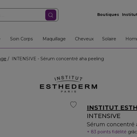
Boutiques
Institu
e
Soin Corps
Maquillage
Cheveux
Solaire
Hom
age
INTENSIVE - Sérum concentré aha peeling
INSTITUT ES
INTENSIVE
Sérum concentré 
83 points fidélité
grâc