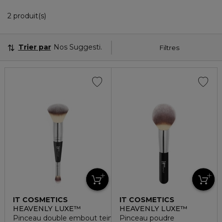
2 Produits Affichés
2 produit(s)
Trier par
Nos Suggestions
Filtres
IT COSMETICS
IT COSMETICS
HEAVENLY LUXE™
HEAVENLY LUXE™
Pinceau double embout teint parfait & anti-cernes
Pinceau poudre