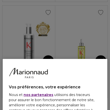
KÉRASTASE
KÉRASTASE
PREMIÈRE
PREMIÈRE
Concentré décalcifiant ultra-réparateur
Huile gloss réparatrice
5
1
77,00 €
57,90 €
Vos préférences, votre expérience
Nous et
nos partenaires
utilisons des traceurs
pour assurer le bon fonctionnement de notre site,
améliorer votre expérience, personnaliser les