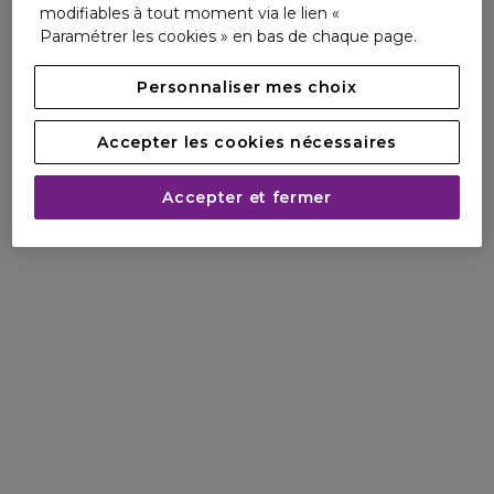
modifiables à tout moment via le lien «
Depuis 1851, chez Kiehl’s, notre mission est de concevoir
Paramétrer les cookies » en bas de chaque page.
des soins concentrés en ingrédients d’origine naturelle à
l’efficacité scientifiquement prouvée. Notre expertise
Personnaliser mes choix
unique repose sur des connaissances acquises et
transmises au fil des générations ainsi que sur des valeurs
de générosité et de service qui ont fait notre réputation.
Accepter les cookies nécessaires
Accepter et fermer