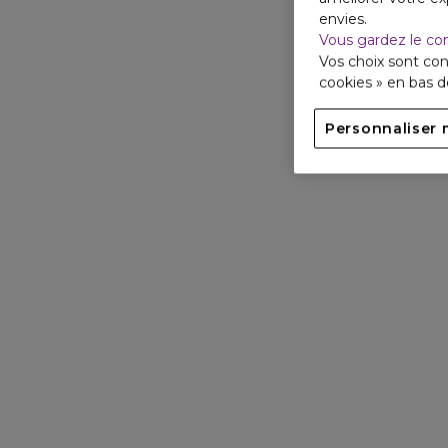
envies.
Vous gardez le co
Vos choix sont con
cookies » en bas 
Personnaliser 