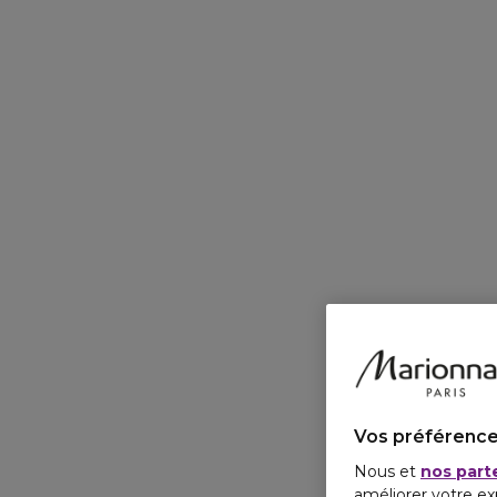
Vos préférence
Nous et
nos part
améliorer votre ex