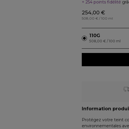
254 points fidélité
grâ
254,00 €
508,00 € / 100 ml
110G
508,00 € / 100 ml
Information produi
Protégez votre teint co
environnementales avec 