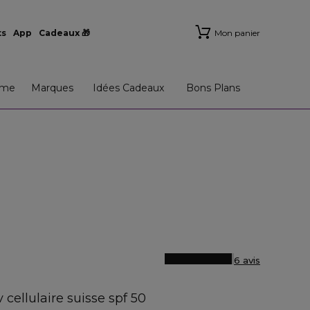
ts
App
Cadeaux 🎁
Mon panier
me
Marques
Idées Cadeaux
Bons Plans
6 avis
S
 cellulaire suisse spf 50