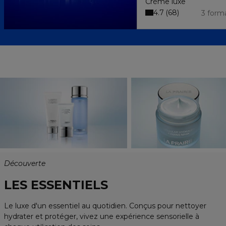
Crème luxe
4.7
68
3 form
Découverte
LES ESSENTIELS
Le luxe d'un essentiel au quotidien. Conçus pour nettoyer
hydrater et protéger, vivez une expérience sensorielle à