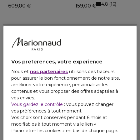
4.8
16
609,00 €
159,00 €
34%
Vos préférences, votre expérience
Nous et
nos partenaires
utilisons des traceurs
pour assurer le bon fonctionnement de notre site,
améliorer votre expérience, personnaliser les
contenus et vous proposer des offres adaptées à
vos envies.
Vous gardez le contrôle
: vous pouvez changer
LA PRAIRIE
LA PRAIRIE
vos préférences à tout moment.
SKIN CAVIAR
SKIN CAVIAR
Vos choix sont conservés pendant 6 mois et
Masque luxe nuit
Essence yeux
modifiables à tout moment via le lien «
469,00 €
189,00 €
124,74 €
Paramétrer les cookies » en bas de chaque page.
4.3
3