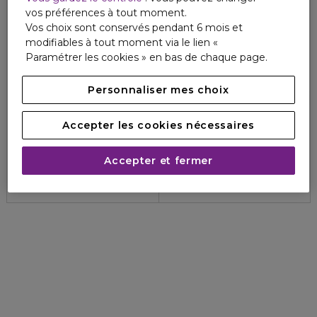
vos préférences à tout moment.
Vos choix sont conservés pendant 6 mois et
modifiables à tout moment via le lien «
Paramétrer les cookies » en bas de chaque page.
Personnaliser mes choix
LABORATOIRE SVR
LABORATOIRE SVR
Accepter les cookies nécessaires
CLAIRIAL CREME SPF50+
SVR/HYDRALIANE
Très haute protection solaire anti-taches
Crème hydratation intense
Accepter et fermer
5
5
1
1
39,80 €
21,00 €