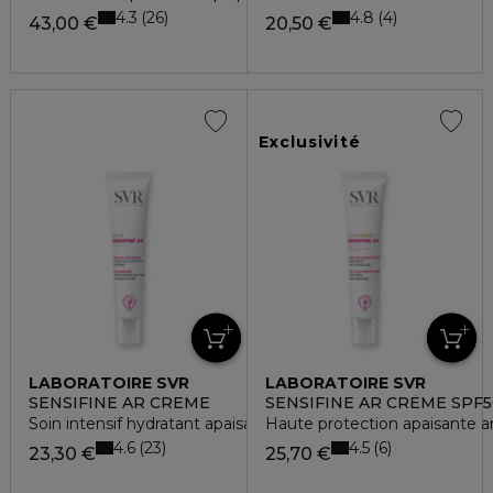
4.3
4.8
26
4
43,00 €
20,50 €
Exclusivité
LABORATOIRE SVR
LABORATOIRE SVR
SENSIFINE AR CREME
SENSIFINE AR CRÈME SPF5
Soin intensif hydratant apaisant anti-rougeurs
Haute protection apaisante a
4.6
4.5
23
6
23,30 €
25,70 €