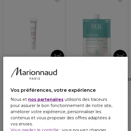
LABORATOIRE SVR
LABORATOIRE SVR
TOPIALYSE PALPEBRAL
SVR/HYDRALIANE
Crème appaisante anti-grattage paupières irritées
Crème légère hydratation int
4.6
4.9
14
7
22,50 €
21,00 €
Vos préférences, votre expérience
Nous et
nos partenaires
utilisons des traceurs
pour assurer le bon fonctionnement de notre site,
améliorer votre expérience, personnaliser les
contenus et vous proposer des offres adaptées à
SPF 50+
vos envies.
Vous gardez le contrôle
: vous pouvez changer