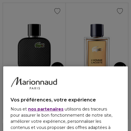
LACOSTE
LACOSTE
L.12.12 NOIR
L'HOMME LACOSTE
L.12.12 noir - eau de toilette
Eau de toilette
4.8
11
83,80 €
89,10 €
Vos préférences, votre expérience
À partir de
Nous et
nos partenaires
utilisons des traceurs
4.5
12
2 formats
pour assurer le bon fonctionnement de notre site,
améliorer votre expérience, personnaliser les
contenus et vous proposer des offres adaptées à