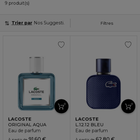
9 Produits Affichés
9 produit(s)
Trier par
Nos Suggestions
Filtres
LACOSTE
LACOSTE
ORIGINAL AQUA
L.12.12 BLEU
Eau de parfum
Eau de parfum
91,60 €
62,80 €
À partir de
À partir de