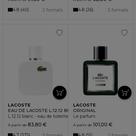
4.8
4.8
40
26
2 formats
3 formats
LACOSTE
LACOSTE
EAU DE LACOSTE L.12.12 BLANC
ORIGINAL
L.12.12 blanc - eau de toilette
Le parfum
83,80 €
101,00 €
À partir de
À partir de
4.7
4.8
375
51
3 formats
2 formats