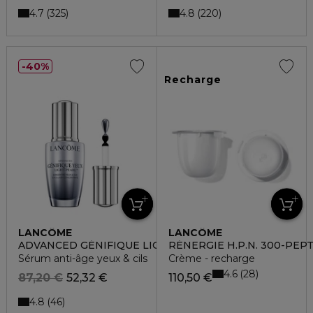
4.7
4.8
325
220
40%
Recharge
LANCÔME
LANCÔME
ADVANCED GÉNIFIQUE LIGHT PEARL
RÉNERGIE H.P.N. 300-PEP
Sérum anti-âge yeux & cils
Crème - recharge
4.6
28
87,20 €
52,32 €
110,50 €
4.8
46