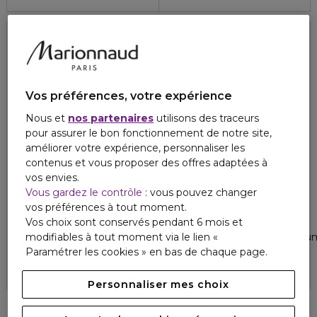
Recharge
Vos préférences, votre expérience
Nous et
nos partenaires
utilisons des traceurs
pour assurer le bon fonctionnement de notre site,
améliorer votre expérience, personnaliser les
contenus et vous proposer des offres adaptées à
vos envies.
Vous gardez le contrôle
: vous pouvez changer
vos préférences à tout moment.
LANCÔME
LANCÔME
Vos choix sont conservés pendant 6 mois et
RÉNERGIE
ABSOLUE
modifiables à tout moment via le lien «
Sérum yeux anti-âge
Crème riche régénérante illum
Paramétrer les cookies » en bas de chaque page.
3.8
4.6
6
85
103,50 €
274,00 €
Personnaliser mes choix