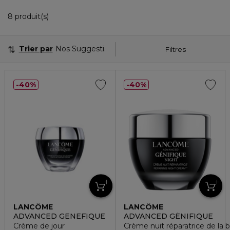
8 Produits Affichés
8 produit(s)
Trier par
Nos Suggestions
Filtres
40%
40%
LANCÔME
LANCÔME
ADVANCED GENEFIQUE
ADVANCED GÉNIFIQUE
Crème de jour
Crème nuit réparatrice de la 