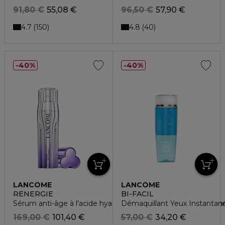
91,80 €
55,08 €
96,50 €
57,90 €
4.7
4.8
150
40
40%
40%
LANCÔME
LANCÔME
RÉNERGIE
BI-FACIL
Sérum anti-âge à l'acide hyaluronique, la vitamine c+ niacina
Démaquillant Yeux Instantané
169,00 €
101,40 €
57,00 €
34,20 €