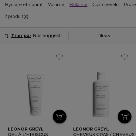
Hydrate et nourrit
Volume
Brillance
Cuir chevelu
Prote
2 Produits Affichés
2 produit(s)
Trier par
Nos Suggestions
Filtres
LEONOR GREYL
LEONOR GREYL
GEL À L'HIBISCUS
CHEVEUX GRAS / CHEVEU