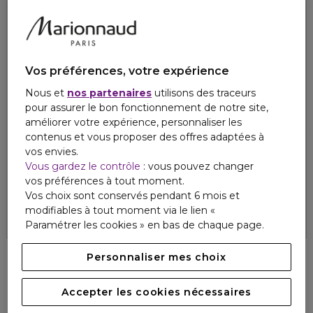
Vos préférences, votre expérience
Nous et
nos partenaires
utilisons des traceurs
pour assurer le bon fonctionnement de notre site,
améliorer votre expérience, personnaliser les
contenus et vous proposer des offres adaptées à
vos envies.
LES SECRETS DE LOLY
LES SECRETS DE LOLY
Vous gardez le contrôle
: vous pouvez changer
KURL POTION
KURL FUSION
vos préférences à tout moment.
Lait coiffant au quinoa, bambou & amande
Crème-gel multi-textures
Vos choix sont conservés pendant 6 mois et
4.5
5
4
2
27,10 €
26,60 €
modifiables à tout moment via le lien «
Paramétrer les cookies » en bas de chaque page.
Personnaliser mes choix
Accepter les cookies nécessaires